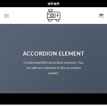
Skip
送料無料
to
content
ACCORDION ELEMENT
Create beautiful accordion sections. You
can add any element to the accordion
panels.