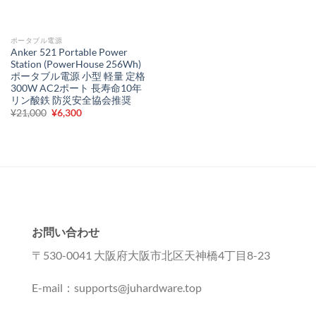
ポータブル電源
Anker 521 Portable Power
Station (PowerHouse 256Wh)
ポータブル電源 小型 軽量 定格
300W AC2ポート 長寿命10年
リン酸鉄 防災安全協会推奨
元
現
¥
21,000
¥
6,300
の
在
価
の
格
価
は
格
¥21,000
は
で
¥6,300
し
で
た。
す。
お問い合わせ
〒530-0041 大阪府大阪市北区天神橋4丁目8-23
E-mail：supports@juhardware.top