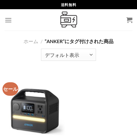
Skip
送料無料
to
content
ホーム
/
“ANKER”にタグ付けされた商品
セール