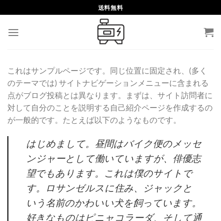
Skip
送料無料
to
content
これはサンプルページです。同じ位置に固定され、(多く
のテーマでは) サイトナビゲーションメニューに含まれる
点がブログ投稿とは異なります。まずは、サイト訪問者に
対して自分のことを説明する自己紹介ページを作成するの
が一般的です。たとえば以下のようなものです。
はじめまして。昼間はバイク便のメッセ
ンジャーとして働いていますが、俳優志
望でもあります。これは僕のサイトで
す。ロサンゼルスに住み、ジャックと
いう名前のかわいい犬を飼っています。
好きなものはピニャコラーダ、そして通